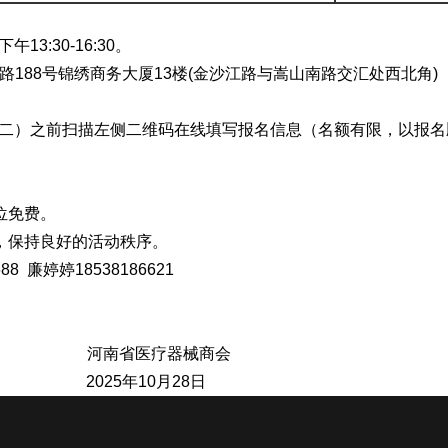
下午
13:
30-16:30。
路
188号
锦绣商务大厦
13楼
(金沙江路与嵩山南路交汇处西北角)
周二）之前
扫描左侧二维码在线填写报名信息（名额有限，以报名
位免费。
，保持良好的活动秩序。
688
廉婷婷
18538186621
河南省医疗器械商会
2025年10月28日