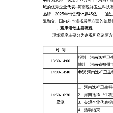
域的优秀企业代表
--
河南逸祥卫生科技
品牌，2025年销售预计超45亿），
道融合、国内外市场拓展等方面的创新
一、
观摩活动主要流程
现场观摩主要分为参观和座谈两方
时
间
报到：
河南逸祥卫
13:
3
0-1
4
:
0
0
地址：河南省郑州
14
:
0
0-1
4
:
4
0
参观
河南逸祥卫生
1、河南逸祥卫生
2、河南逸祥卫生科
14:50
-1
6
:
3
0
座谈
3、
参观企业代表提
4、
活动结束