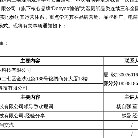
有限公司（
旗下核心品牌
“
Deeyeo德佑”为湿厕纸品类连续三年
通过实地参访其运营体系，重点学习其在品牌营销、品牌推广、电
模式。现将有关事项通知如下：
面
：
主要内容
联系
生科技有限公司
夏
敬
130076016
市二七区金沙江路
188号锦绣商务大厦13楼
廉婷婷18538186
科技有限公司
主要内容
主讲
科技有限公司领导致欢迎词
杨自强
董
技有限公司-经验分享
赵曼
经
问交流
/
/