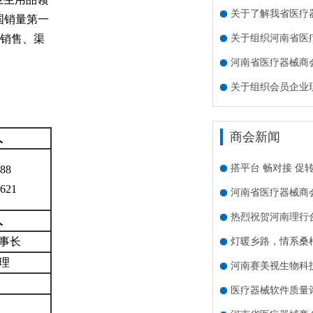
关于了解我省医疗
全国销量第一
关于组织河南省医
商销售、渠
河南省医疗器械商会
关于组织会员企业
商会新闻
人
搭平台 畅对接 促
88
621
河南省医疗器械商
热烈祝贺河南理行
人
事长
灯暖乡路，情系桑
理
河南赛美视生物科
医疗器械软件质量