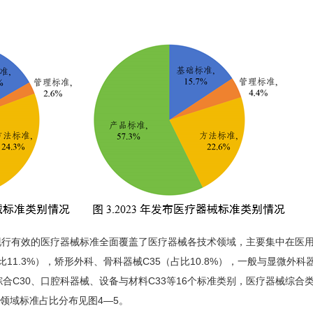
有效的医疗器械标准全面覆盖了医疗器械各技术领域，主要集中在医用
占比11.3%），矫形外科、骨科器械C35（占比10.8%），一般与显微外科
械综合C30、口腔科器械、设备与材料C33等16个标准类别，医疗器械综合
各领域标准占比分布见图4—5。