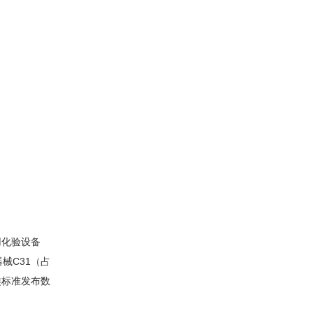
化验设备
器械C31（占
类标准发布数