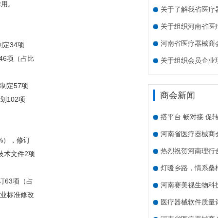
作用。
关于了解我省医疗
关于组织河南省医
河南省医疗器械商会
定34项
46项（占比
关于组织会员企业
制定57项
商会新闻
划102项
搭平台 畅对接 促
河南省医疗器械商
%），修订
热烈祝贺河南理行
技术文件2项
灯暖乡路，情系桑
订63项（占
河南赛美视生物科
行业标准修改
医疗器械软件质量